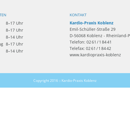
TEN
KONTAKT
Kardio-Praxis Koblenz
8–17 Uhr
Emil-Schüller-Straße 29
8–17 Uhr
D-
56068
Koblenz
-
Rheinland-P
8–14 Uhr
Telefon:
02 61 / 1 84 41
ag
8–17 Uhr
Telefax:
02 61 / 1 84 42
8–14 Uhr
www.kardiopraxis-koblenz
Copyright 2016 :: Kardio-Praxis Koblenz